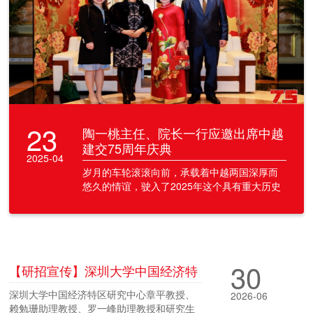
23
陶一桃主任、院长一行应邀出席中越
建交75周年庆典
2025-04
岁月的车轮滚滚向前，承载着中越两国深厚而
悠久的情谊，驶入了2025年这个具有重大历史
意义的年份。值此中国与越南建立外交关系七
十五周年之
30
【研招宣传】深圳大学中国经济特
区研究中心赴黑龙江大学、东北林
深圳大学中国经济特区研究中心章平教授、
2026-06
业大学、哈尔滨工程大学开展研究
赖勉珊助理教授、罗一峰助理教授和研究生