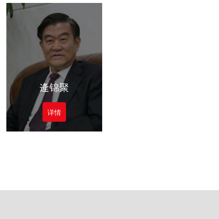
逄锦聚
详情