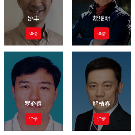
姚丰
蔡继明
详情
详情
罗必良
解植春
详情
详情