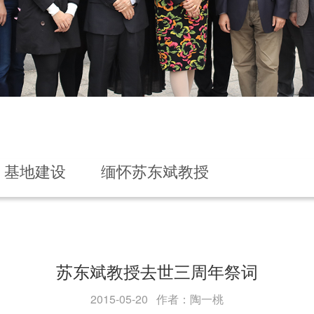
基地建设
缅怀苏东斌教授
苏东斌教授去世三周年祭词
2015-05-20 作者：陶一桃