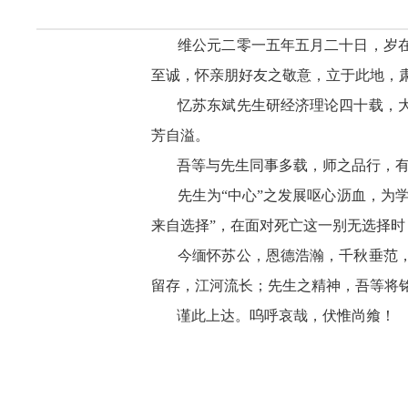
维公元二零一五年五月二十日，岁在
至诚，怀亲朋好友之敬意，立于此地，
忆苏东斌先生研经济理论四十载，大
芳自溢。
吾等与先生同事多载，师之品行，有口
先生为“中心”之发展呕心沥血，为学
来自选择”，在面对死亡这一别无选择
今缅怀苏公，恩德浩瀚，千秋垂范，
留存，江河流长；先生之精神，吾等将
谨此上达。呜呼哀哉，伏惟尚飨！