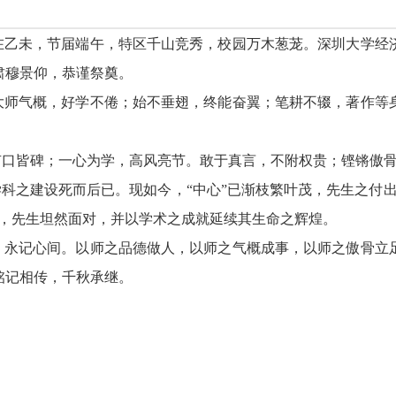
乙未，节届端午，特区千山竞秀，校园万木葱茏。深圳大学经济
肃穆景仰，恭谨祭奠。
师气概，好学不倦；始不垂翅，终能奋翼；笔耕不辍，著作等身
皆碑；一心为学，高风亮节。敢于真言，不附权贵；铿锵傲骨
科之建设死而后已。现如今，“中心”已渐枝繁叶茂，先生之付出
时，先生坦然面对，并以学术之成就延续其生命之辉煌。
永记心间。以师之品德做人，以师之气概成事，以师之傲骨立足
铭记相传，千秋承继。