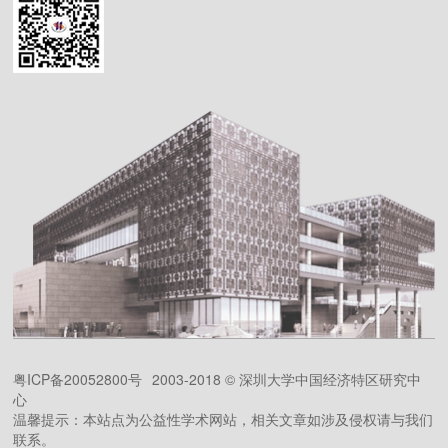
粤ICP备20052800号
2003-2018 © 深圳大学中国经济特区研究中
心
温馨提示：本站点为公益性学术网站，相关文章如涉及侵权请与我们
联系。