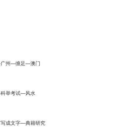
广州—缠足—澳门
科举考试—风水
写成文字—典籍研究