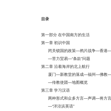
目录
第一部分 在中国南方的生活
第一章 初识中国
闭关锁国的政策—鸦片战争—香港—
—苦力贸易—“条款”问题
第二章 沿着海岸的北上航行
厦门—新教堂的落成—福州—佛教—
—传教使团—地图概览
第三章 学习汉语
两种形式和众多方言—声调—将方言
—“洋泾浜英语”