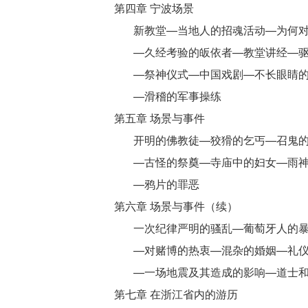
第四章 宁波场景
新教堂—当地人的招魂活动—为何对
—久经考验的皈依者—教堂讲经—驱
—祭神仪式—中国戏剧—不长眼睛的
—滑稽的军事操练
第五章 场景与事件
开明的佛教徒—狡猾的乞丐—召鬼的
—古怪的祭奠—寺庙中的妇女—雨神
—鸦片的罪恶
第六章 场景与事件（续）
一次纪律严明的骚乱—葡萄牙人的暴
—对赌博的热衷—混杂的婚姻—礼仪
—一场地震及其造成的影响—道士和
第七章 在浙江省内的游历