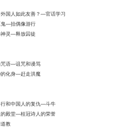
外国人如此友善？—官话学习
鬼—抬偶像游行
神灵—释放囚徒
咒语—诅咒和谩骂
的化身—赶走洪魔
行和中国人的复仇—斗牛
的殿堂—桂冠诗人的荣誉
道教